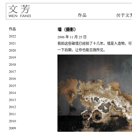
墙（摄影）
作品
2022
2006 年 11 月 25 日
2021
我拍这些破墙已经拍了十几年。墙是人造物，可
一下后期，让你也能见我所见。
2020
2019
2018
2017
2016
2015
2014
2013
2012
2011
2010
2009