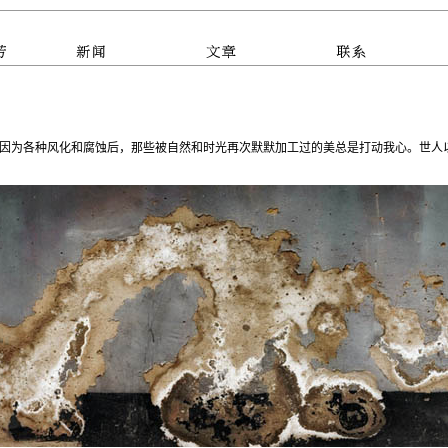
因为各种风化和腐蚀后，那些被自然和时光再次默默加工过的美总是打动我心。世人