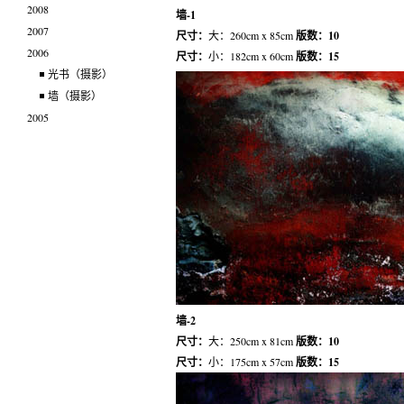
2008
墙-1
2007
尺寸：
大：260cm x 85cm
版数：10
2006
尺寸：
小：182cm x 60cm
版数：15
光书（摄影）
墙（摄影）
2005
墙-2
尺寸：
大：250cm x 81cm
版数：10
尺寸：
小：175cm x 57cm
版数：15