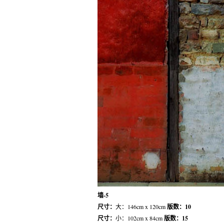
墙-5
尺寸：
大：146cm x 120cm
版数：10
尺寸：
小：102cm x 84cm
版数：15