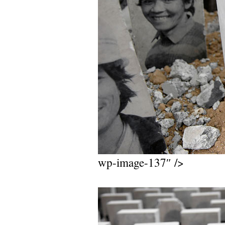
wp-image-137″
/>