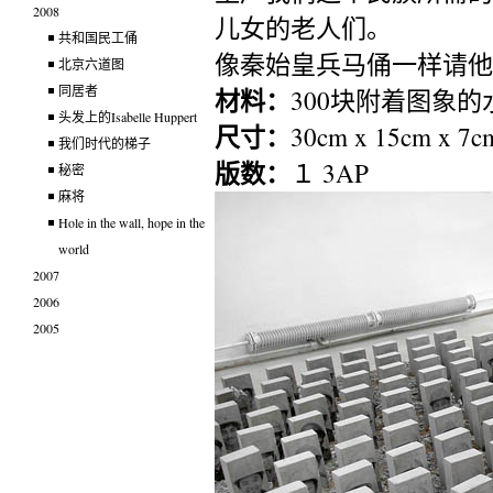
2008
儿女的老人们。
共和国民工俑
像秦始皇兵马俑一样请他
北京六道图
同居者
材料：
300块附着图象
头发上的Isabelle Huppert
尺寸：
30cm x 15cm x 7
我们时代的梯子
版数：
１ 3AP
秘密
麻将
Hole in the wall, hope in the
world
2007
2006
2005