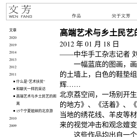
高端艺术与乡土民艺
文章
2020
2012 年 01 月 18 日
2019
——中华手工杂志记者 
2014
2013
一幅蓝底的图画，画面
2012
的土墙上，白色的鞋垫组
2011
什么是“艺术扶贫”
辉……
和聊天一样的采访
北京荔空间，一场别开生
高端艺术与乡土民艺的距
的地方》、《活着》、《
离
15个宁夏姐妹的北京游
当地的绣花线、羊皮等材
2010
来的视觉冲击和观念嬗变
2009
这些作品均出自一个叫