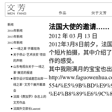
法国大使的邀请……
新闻
2014年新闻
2012 年 03 月 13 日
2013年新闻
2012年3月8日前夕，法国
2012年新闻
“一线之革”开幕现场
个短片拍摄，其中介绍了
关于停止“艺术扶贫”项目
作的感受。
的声明
山东电视台关于“一线之
其中我刚满月的宝宝也出
革”展览的报道
http://www.faguowenhua.co
歌华设计馆诚邀您出席​“一
554/%E5%9B%BD%E9%
线之革” 文芳个展开幕酒
会
%E4%B8%89%E6%9C%8
法国《费加罗》杂志上的
文芳作品
法国外交部长Laurent